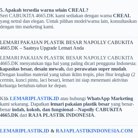
5. Apakah tersedia warna selain CREAL?
Seri CABUKITA 4665.DK kami sediakan dengan warna
CREAL
yang netral dan elegan. Untuk pilihan model/warna lain, konsultasikan
dengan tim marketing kami.
LEMARI PAKAIAN PLASTIK BESAR NAPOLLY CABUKITA
4665.DK – Saatnya Upgrade Lemari Anda
LEMARI PAKAIAN PLASTIK BESAR NAPOLLY CABUKITA
4665.DK menyatukan tiga hal yang paling dicari pengguna Indonesia:
kapasitas besar, desain mewah,
dan
perawatan super mudah
.
Dengan kualitas material yang tahan iklim tropis, plus fitur lengkap (2
cermin, kunci pintu, laci besar), lemari ini siap menemani aktivitas
keluarga bertahun-tahun ke depan.
Klik
LEMARIPLASTIK.ID
atau hubungi
WhatsApp Marketing
kami sekarang. Dapatkan
lemari pakaian plastik besar
yang benar-
benar
indah, kokoh, dan fungsional
—
Napolly CABUKITA
4665.DK
dari
RAJA PLASTIK INDONESIA
.
LEMARIPLASTIK.ID
&
RAJAPLASTIKINDONESIA.COM