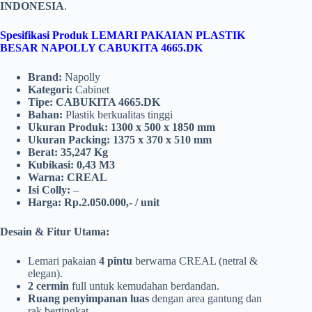
INDONESIA
.
Spesifikasi Produk LEMARI PAKAIAN PLASTIK
BESAR NAPOLLY CABUKITA 4665.DK
Brand:
Napolly
Kategori:
Cabinet
Tipe:
CABUKITA 4665.DK
Bahan:
Plastik berkualitas tinggi
Ukuran Produk:
1300 x 500 x 1850 mm
Ukuran Packing:
1375 x 370 x 510 mm
Berat:
35,247 Kg
Kubikasi:
0,43 M3
Warna:
CREAL
Isi Colly:
–
Harga:
Rp.2.050.000,- / unit
Desain & Fitur Utama:
Lemari pakaian
4 pintu
berwarna CREAL (netral &
elegan).
2 cermin
full untuk kemudahan berdandan.
Ruang penyimpanan luas
dengan area gantung dan
rak bertingkat.