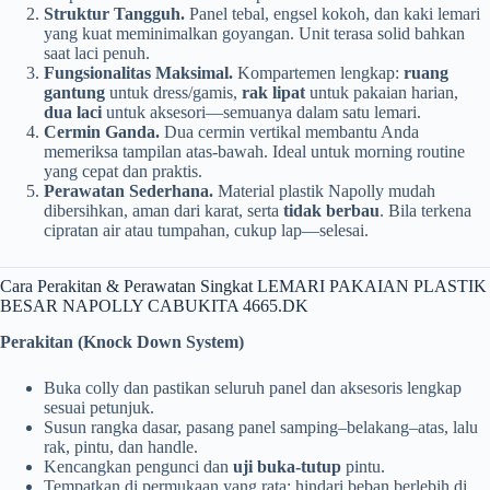
Struktur Tangguh.
Panel tebal, engsel kokoh, dan kaki lemari
yang kuat meminimalkan goyangan. Unit terasa solid bahkan
saat laci penuh.
Fungsionalitas Maksimal.
Kompartemen lengkap:
ruang
gantung
untuk dress/gamis,
rak lipat
untuk pakaian harian,
dua laci
untuk aksesori—semuanya dalam satu lemari.
Cermin Ganda.
Dua cermin vertikal membantu Anda
memeriksa tampilan atas-bawah. Ideal untuk morning routine
yang cepat dan praktis.
Perawatan Sederhana.
Material plastik Napolly mudah
dibersihkan, aman dari karat, serta
tidak berbau
. Bila terkena
cipratan air atau tumpahan, cukup lap—selesai.
Cara Perakitan & Perawatan Singkat LEMARI PAKAIAN PLASTIK
BESAR NAPOLLY CABUKITA 4665.DK
Perakitan (Knock Down System)
Buka colly dan pastikan seluruh panel dan aksesoris lengkap
sesuai petunjuk.
Susun rangka dasar, pasang panel samping–belakang–atas, lalu
rak, pintu, dan handle.
Kencangkan pengunci dan
uji buka-tutup
pintu.
Tempatkan di permukaan yang rata; hindari beban berlebih di