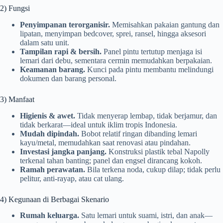
2) Fungsi
Penyimpanan terorganisir.
Memisahkan pakaian gantung dan
lipatan, menyimpan bedcover, sprei, ransel, hingga aksesori
dalam satu unit.
Tampilan rapi & bersih.
Panel pintu tertutup menjaga isi
lemari dari debu, sementara cermin memudahkan berpakaian.
Keamanan barang.
Kunci pada pintu membantu melindungi
dokumen dan barang personal.
3) Manfaat
Higienis & awet.
Tidak menyerap lembap, tidak berjamur, dan
tidak berkarat—ideal untuk iklim tropis Indonesia.
Mudah dipindah.
Bobot relatif ringan dibanding lemari
kayu/metal, memudahkan saat renovasi atau pindahan.
Investasi jangka panjang.
Konstruksi plastik tebal Napolly
terkenal tahan banting; panel dan engsel dirancang kokoh.
Ramah perawatan.
Bila terkena noda, cukup dilap; tidak perlu
pelitur, anti-rayap, atau cat ulang.
4) Kegunaan di Berbagai Skenario
Rumah keluarga.
Satu lemari untuk suami, istri, dan anak—