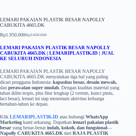
LEMARI PAKAIAN PLASTIK BESAR NAPOLLY
CABUKITA 4665.DK
Rp
1.950.000
Rp
2.050.000
Harga
Harga
aslinya
saat
LEMARI PAKAIAN PLASTIK BESAR NAPOLLY
adalah:
ini
CABUKITA 4665.DK | LEMARIPLASTIK.ID | JUAL
Rp2.050.000.
adalah:
KE SELURUH INDONESIA
Rp1.950.000.
LEMARI PAKAIAN PLASTIK BESAR NAPOLLY
CABUKITA 4665.DK menyatukan tiga hal yang paling
dicari pengguna Indonesia:
kapasitas besar, desain mewah,
dan
perawatan super mudah
. Dengan kualitas material yang
tahan iklim tropis, plus fitur lengkap (2 cermin, kunci pintu,
laci besar), lemari ini siap menemani aktivitas keluarga
bertahun-tahun ke depan.
Klik
LEMARIPLASTIK.ID
atau hubungi
WhatsApp
Marketing
kami sekarang. Dapatkan
lemari pakaian plastik
besar
yang benar-benar
indah, kokoh, dan fungsional
—
Napolly CABUKITA 4665.DK
dari
RAJA PLASTIK