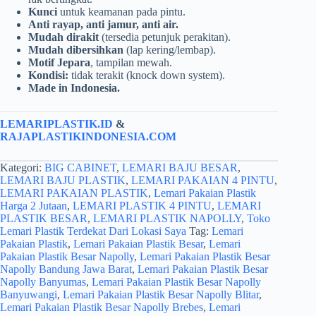
Kunci
untuk keamanan pada pintu.
Anti rayap, anti jamur, anti air.
Mudah dirakit
(tersedia petunjuk perakitan).
Mudah dibersihkan
(lap kering/lembap).
Motif Jepara
, tampilan mewah.
Kondisi:
tidak terakit (knock down system).
Made in Indonesia.
LEMARIPLASTIK.ID
&
RAJAPLASTIKINDONESIA.COM
Kategori:
BIG CABINET
,
LEMARI BAJU BESAR
,
LEMARI BAJU PLASTIK
,
LEMARI PAKAIAN 4 PINTU
,
LEMARI PAKAIAN PLASTIK
,
Lemari Pakaian Plastik
Harga 2 Jutaan
,
LEMARI PLASTIK 4 PINTU
,
LEMARI
PLASTIK BESAR
,
LEMARI PLASTIK NAPOLLY
,
Toko
Lemari Plastik Terdekat Dari Lokasi Saya
Tag:
Lemari
Pakaian Plastik
,
Lemari Pakaian Plastik Besar
,
Lemari
Pakaian Plastik Besar Napolly
,
Lemari Pakaian Plastik Besar
Napolly Bandung Jawa Barat
,
Lemari Pakaian Plastik Besar
Napolly Banyumas
,
Lemari Pakaian Plastik Besar Napolly
Banyuwangi
,
Lemari Pakaian Plastik Besar Napolly Blitar
,
Lemari Pakaian Plastik Besar Napolly Brebes
,
Lemari