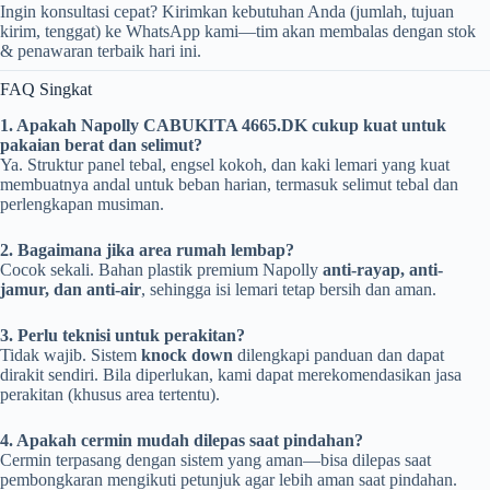
Ingin konsultasi cepat? Kirimkan kebutuhan Anda (jumlah, tujuan
kirim, tenggat) ke WhatsApp kami—tim akan membalas dengan stok
& penawaran terbaik hari ini.
FAQ Singkat
1. Apakah Napolly CABUKITA 4665.DK cukup kuat untuk
pakaian berat dan selimut?
Ya. Struktur panel tebal, engsel kokoh, dan kaki lemari yang kuat
membuatnya andal untuk beban harian, termasuk selimut tebal dan
perlengkapan musiman.
2. Bagaimana jika area rumah lembap?
Cocok sekali. Bahan plastik premium Napolly
anti-rayap, anti-
jamur, dan anti-air
, sehingga isi lemari tetap bersih dan aman.
3. Perlu teknisi untuk perakitan?
Tidak wajib. Sistem
knock down
dilengkapi panduan dan dapat
dirakit sendiri. Bila diperlukan, kami dapat merekomendasikan jasa
perakitan (khusus area tertentu).
4. Apakah cermin mudah dilepas saat pindahan?
Cermin terpasang dengan sistem yang aman—bisa dilepas saat
pembongkaran mengikuti petunjuk agar lebih aman saat pindahan.