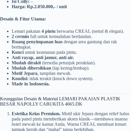
Isi Colly:
–
Harga:
Rp.2.050.000,- / unit
Desain & Fitur Utama:
Lemari pakaian
4 pintu
berwarna CREAL (netral & elegan).
2 cermin
full untuk kemudahan berdandan.
Ruang penyimpanan luas
dengan area gantung dan rak
bertingkat.
Kunci
untuk keamanan pada pintu.
Anti rayap, anti jamur, anti air.
Mudah dirakit
(tersedia petunjuk perakitan).
Mudah dibersihkan
(lap kering/lembap).
Motif Jepara
, tampilan mewah.
Kondisi:
tidak terakit (knock down system).
Made in Indonesia.
Keunggulan Desain & Material LEMARI PAKAIAN PLASTIK
BESAR NAPOLLY CABUKITA 4665.DK
Estetika Kelas Premium.
Motif ukir Jepara dengan relief halus
pada panel pintu memberikan aksen klasik—membawa nuansa
hotel mewah ke kamar Anda. Warna CREAL membuat lemari
tampak bersih dan “mahal” tanpa berlebihan.