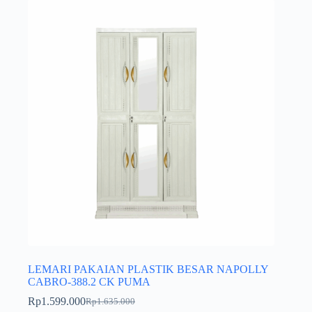
LEMARI PAKAIAN PLASTIK BESAR NAPOLLY
CABRO-388.2 CK PUMA
Rp
1.599.000
Rp
1.635.000
Harga
Harga