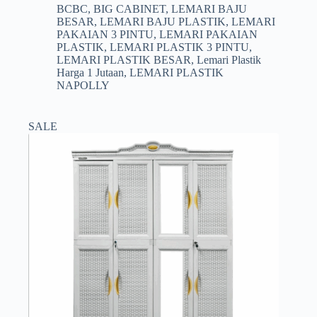
aslinya
saat
BCBC
,
BIG CABINET
,
LEMARI BAJU
adalah:
ini
BESAR
,
LEMARI BAJU PLASTIK
,
LEMARI
Rp1.635.000.
adalah:
PAKAIAN 3 PINTU
,
LEMARI PAKAIAN
Rp1.599.000.
PLASTIK
,
LEMARI PLASTIK 3 PINTU
,
LEMARI PLASTIK BESAR
,
Lemari Plastik
Harga 1 Jutaan
,
LEMARI PLASTIK
NAPOLLY
SALE