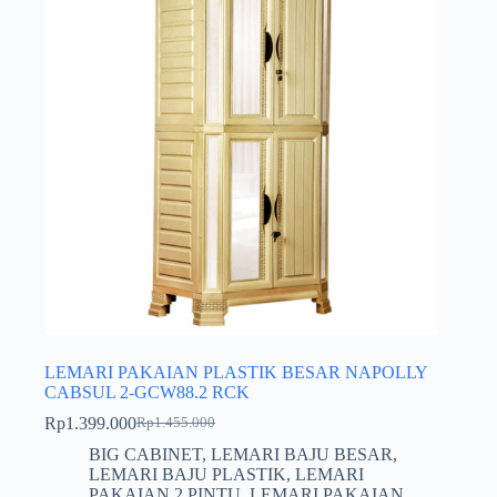
LEMARI PAKAIAN PLASTIK BESAR NAPOLLY
CABSUL 2-GCW88.2 RCK
Rp
1.399.000
Rp
1.455.000
Harga
Harga
aslinya
saat
BIG CABINET
,
LEMARI BAJU BESAR
,
adalah:
ini
LEMARI BAJU PLASTIK
,
LEMARI
Rp1.455.000.
adalah:
PAKAIAN 2 PINTU
,
LEMARI PAKAIAN