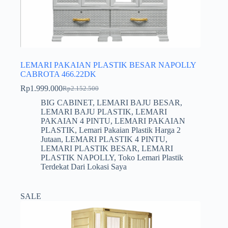
LEMARI PAKAIAN PLASTIK BESAR NAPOLLY
CABROTA 466.22DK
Rp
1.999.000
Rp
2.152.500
Harga
Harga
aslinya
saat
BIG CABINET
,
LEMARI BAJU BESAR
,
adalah:
ini
LEMARI BAJU PLASTIK
,
LEMARI
Rp2.152.500.
adalah:
PAKAIAN 4 PINTU
,
LEMARI PAKAIAN
Rp1.999.000.
PLASTIK
,
Lemari Pakaian Plastik Harga 2
Jutaan
,
LEMARI PLASTIK 4 PINTU
,
LEMARI PLASTIK BESAR
,
LEMARI
PLASTIK NAPOLLY
,
Toko Lemari Plastik
Terdekat Dari Lokasi Saya
SALE