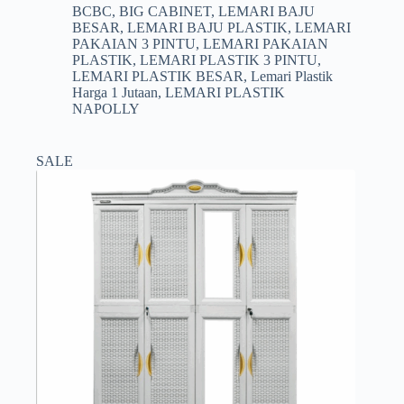
aslinya
saat
BCBC
,
BIG CABINET
,
LEMARI BAJU
adalah:
ini
BESAR
,
LEMARI BAJU PLASTIK
,
LEMARI
Rp1.635.000.
adalah:
PAKAIAN 3 PINTU
,
LEMARI PAKAIAN
Rp1.599.000.
PLASTIK
,
LEMARI PLASTIK 3 PINTU
,
LEMARI PLASTIK BESAR
,
Lemari Plastik
Harga 1 Jutaan
,
LEMARI PLASTIK
NAPOLLY
SALE