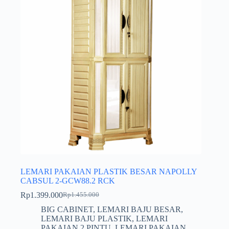
LEMARI PAKAIAN PLASTIK BESAR NAPOLLY
CABSUL 2-GCW88.2 RCK
Rp
1.399.000
Rp
1.455.000
Harga
Harga
aslinya
saat
BIG CABINET
,
LEMARI BAJU BESAR
,
adalah:
ini
LEMARI BAJU PLASTIK
,
LEMARI
Rp1.455.000.
adalah:
PAKAIAN 2 PINTU
,
LEMARI PAKAIAN