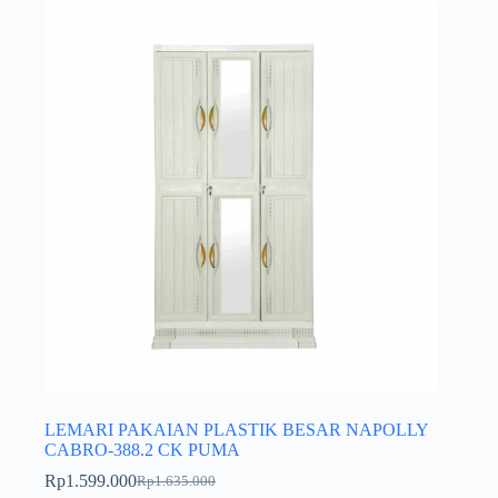
LEMARI PAKAIAN PLASTIK BESAR NAPOLLY
CABRO-388.2 CK PUMA
Rp
1.599.000
Rp
1.635.000
Harga
Harga