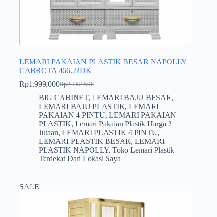
LEMARI PAKAIAN PLASTIK BESAR NAPOLLY
CABROTA 466.22DK
Rp
1.999.000
Rp
2.152.500
Harga
Harga
aslinya
saat
BIG CABINET
,
LEMARI BAJU BESAR
,
adalah:
ini
LEMARI BAJU PLASTIK
,
LEMARI
Rp2.152.500.
adalah:
PAKAIAN 4 PINTU
,
LEMARI PAKAIAN
Rp1.999.000.
PLASTIK
,
Lemari Pakaian Plastik Harga 2
Jutaan
,
LEMARI PLASTIK 4 PINTU
,
LEMARI PLASTIK BESAR
,
LEMARI
PLASTIK NAPOLLY
,
Toko Lemari Plastik
Terdekat Dari Lokasi Saya
SALE