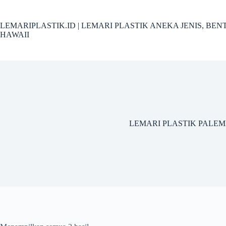
Skip
to
content
LEMARIPLASTIK.ID | LEMARI PLASTIK ANEKA JENIS, B
HAWAII
LEMARI PLASTIK PALE