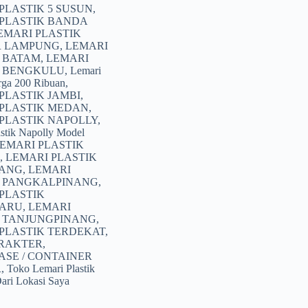
a
PLASTIK 5 SUSUN
,
:
 PLASTIK BANDA
.500.
:
EMARI PLASTIK
.000.
 LAMPUNG
,
LEMARI
K BATAM
,
LEMARI
K BENGKULU
,
Lemari
rga 200 Ribuan
,
PLASTIK JAMBI
,
 PLASTIK MEDAN
,
PLASTIK NAPOLLY
,
astik Napolly Model
EMARI PLASTIK
,
LEMARI PLASTIK
ANG
,
LEMARI
K PANGKALPINANG
,
PLASTIK
ARU
,
LEMARI
K TANJUNGPINANG
,
PLASTIK TERDEKAT
,
RAKTER
,
SE / CONTAINER
R
,
Toko Lemari Plastik
ari Lokasi Saya