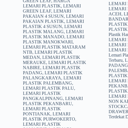
GREEN LEAF
,
HARGA
asliny
saat
LEMARI 
LEMARI PLASTIK
,
LEMARI
adalah
ini
LEMARI
GREEN LEAF
,
LEMARI
Rp302
adalah
ACEH
,
L
PAKAIAN 4 SUSUN
,
LEMARI
Rp299
BANDAR
PAKAIAN PLASTIK
,
LEMARI
PLASTI
PLASTIK 4 SUSUN
,
LEMARI
PLASTI
PLASTIK MALANG
,
LEMARI
Plastik Ha
PLASTIK MANADO
,
LEMARI
LEMARI 
PLASTIK MANOKWARI
,
LEMARI
LEMARI PLASTIK MATARAM
LEMARI 
NTB
,
LEMARI PLASTIK
Lemari Pl
MEDAN
,
LEMARI PLASTIK
Terbaru
,
L
MERAUKE
,
LEMARI PLASTIK
PADANG
NABIRE
,
LEMARI PLASTIK
PALEMB
PADANG
,
LEMARI PLASTIK
PLASTI
PALANGKARAYA
,
LEMARI
LEMARI 
PLASTIK PALEMBANG
,
PEKANB
LEMARI PLASTIK PALU
,
PLASTI
LEMARI PLASTIK
LEMARI 
PANGKALPINANG
,
LEMARI
NON KA
PLASTIK PEKANBARU
,
STOCKCA
LEMARI PLASTIK
DRAWE
PONTIANAK
,
LEMARI
Terdekat D
PLASTIK PURWOKERTO
,
LEMARI PLASTIK