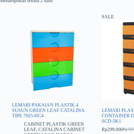
Menampilkan semua 2 hasil
SALE
LEMARI PAKAIAN PLASTIK 4
SUSUN GREEN LEAF CATALINA
LEMARI PLAS
TIPE 7925-HC4
CONTAINER 
SCD-5K1
CABINET PLASTIK GREEN
LEAF
,
CATALINA CABINET
Rp
299.000
Rp
302
Harga
Harga