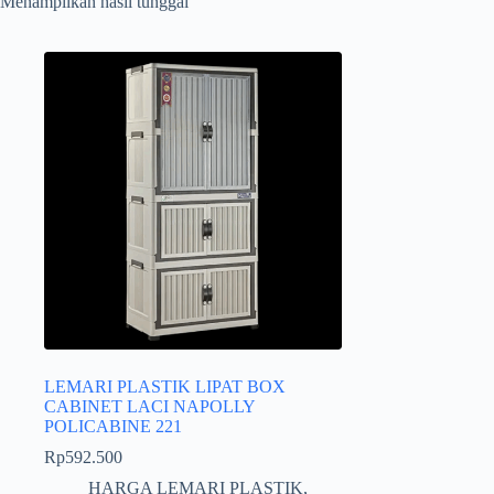
Menampilkan hasil tunggal
LEMARI PLASTIK LIPAT BOX
CABINET LACI NAPOLLY
POLICABINE 221
Rp
592.500
HARGA LEMARI PLASTIK
,