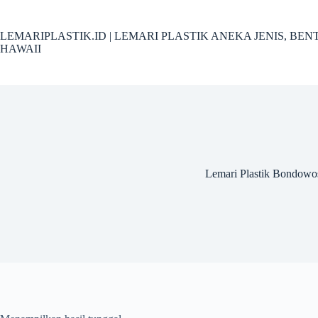
Skip
to
content
LEMARIPLASTIK.ID | LEMARI PLASTIK ANEKA JENIS, B
HAWAII
Lemari Plastik Bondowo