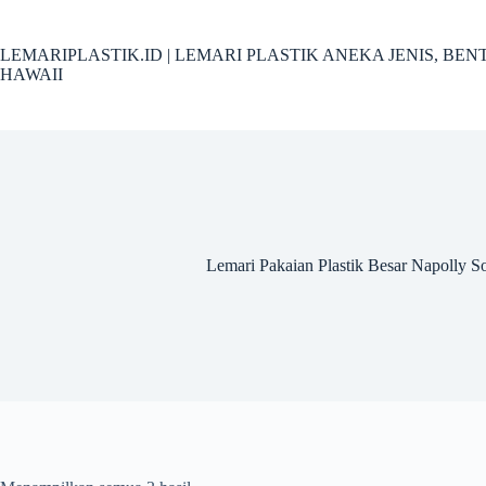
Skip
to
content
LEMARIPLASTIK.ID | LEMARI PLASTIK ANEKA JENIS, B
HAWAII
Lemari Pakaian Plastik Besar Napolly So