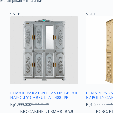
Menampilkan semua 3 hasil
SALE
SALE
LEMARI PAKAIAN PLASTIK BESAR
LEMARI PAKA
NAPOLLY CABSULTA – 488 JPR
NAPOLLY CAB
Rp
1.999.000
Rp
1.699.000
Rp
2.152.500
Rp
1
Harga
Harga
Harg
Harg
aslinya
saat
aslin
saat
BIG CABINET
,
LEMARI BAJU
BCBC
,
B