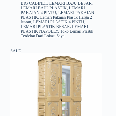
aslinya
saat
BIG CABINET
,
LEMARI BAJU BESAR
,
adalah:
ini
LEMARI BAJU PLASTIK
,
LEMARI
Rp2.152.500.
adalah:
PAKAIAN 4 PINTU
,
LEMARI PAKAIAN
Rp1.999.000.
PLASTIK
,
Lemari Pakaian Plastik Harga 2
Jutaan
,
LEMARI PLASTIK 4 PINTU
,
LEMARI PLASTIK BESAR
,
LEMARI
PLASTIK NAPOLLY
,
Toko Lemari Plastik
Terdekat Dari Lokasi Saya
SALE