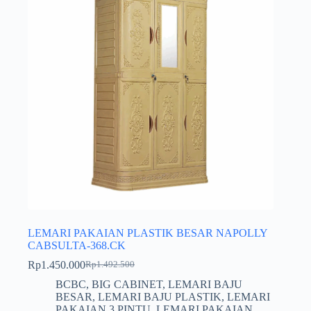
LEMARI PAKAIAN PLASTIK BESAR NAPOLLY
CABSULTA-368.CK
Rp
1.450.000
Rp
1.492.500
Harga
Harga
aslinya
saat
BCBC
,
BIG CABINET
,
LEMARI BAJU
adalah:
ini
BESAR
,
LEMARI BAJU PLASTIK
,
LEMARI
Rp1.492.500.
adalah:
PAKAIAN 3 PINTU
,
LEMARI PAKAIAN