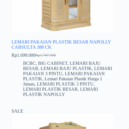
LEMARI PAKAIAN PLASTIK BESAR NAPOLLY
CABSULTA 388 CK
Rp
1.699.000
Rp
1.747.500
Harga
Harga
aslinya
saat
BCBC
,
BIG CABINET
,
LEMARI BAJU
adalah:
ini
BESAR
,
LEMARI BAJU PLASTIK
,
LEMARI
Rp1.747.500.
adalah:
PAKAIAN 3 PINTU
,
LEMARI PAKAIAN
Rp1.699.000.
PLASTIK
,
Lemari Pakaian Plastik Harga 1
Jutaan
,
LEMARI PLASTIK 3 PINTU
,
LEMARI PLASTIK BESAR
,
LEMARI
PLASTIK NAPOLLY
SALE