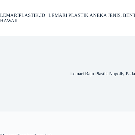
Skip
to
content
LEMARIPLASTIK.ID | LEMARI PLASTIK ANEKA JENIS, B
HAWAII
Lemari Baju Plastik Napolly Pad