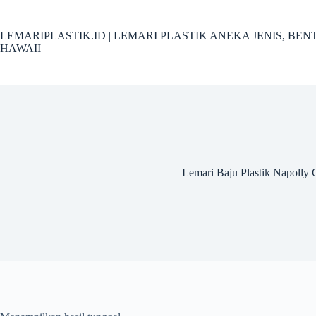
Skip
to
content
LEMARIPLASTIK.ID | LEMARI PLASTIK ANEKA JENIS, B
HAWAII
Lemari Baju Plastik Napolly 