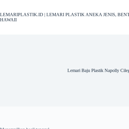
Skip
to
content
LEMARIPLASTIK.ID | LEMARI PLASTIK ANEKA JENIS, B
HAWAII
Lemari Baju Plastik Napolly Cil