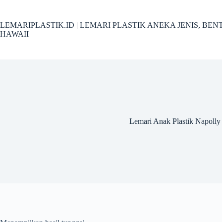
Skip
to
content
LEMARIPLASTIK.ID | LEMARI PLASTIK ANEKA JENIS, B
HAWAII
Lemari Anak Plastik Napolly